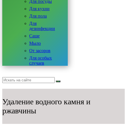
Для посуды
Для кухни
Для пола
Для
дезинфекции
Саше
Мыло
От засоров
Для особых
случаев
Удаление водного камня и
ржавчины