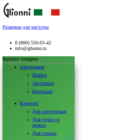
Решения для чистоты
8 (800) 550-03-42
info@glionni.ru
Каталог товаров
Автохимия
Мойка
Экстерьер
Интерьер
Клининг
Для сантехники
Для стекол и
зеркал
Для стирки