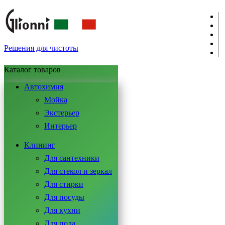
Решения для чистоты
Каталог товаров
Автохимия
Мойка
Экстерьер
Интерьер
Клининг
Для сантехники
Для стекол и зеркал
Для стирки
Для посуды
Для кухни
Для пола