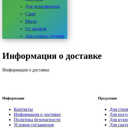
Для дезинфекции
Саше
Мыло
От засоров
Для особых случаев
Информация о доставке
Информация о доставке
Информация
Продукция
Контакты
Для стир
Информация о доставке
Для посу
Политика безопасности
Для кухн
Условия соглашения
Для сант