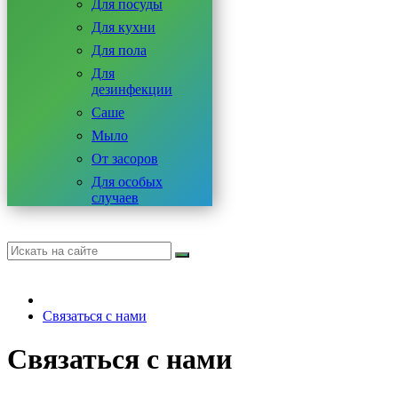
Для посуды
Для кухни
Для пола
Для
дезинфекции
Саше
Мыло
От засоров
Для особых
случаев
Связаться с нами
Связаться с нами