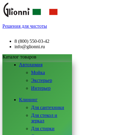
Решения для чистоты
8 (800) 550-03-42
info@glionni.ru
Каталог товаров
Автохимия
Мойка
Экстерьер
Интерьер
Клининг
Для сантехники
Для стекол и
зеркал
Для стирки