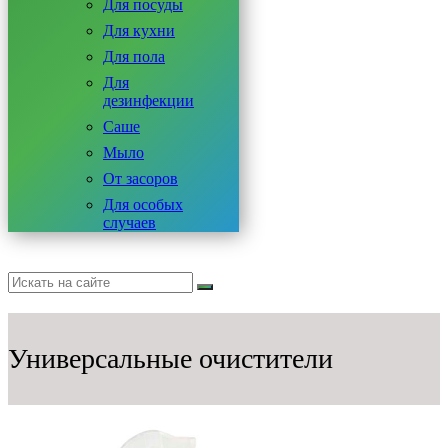
Для посуды
Для кухни
Для пола
Для
дезинфекции
Саше
Мыло
От засоров
Для особых
случаев
Универсальные очистители