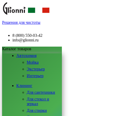
Решения для чистоты
8 (800) 550-03-42
info@glionni.ru
Каталог товаров
Автохимия
Мойка
Экстерьер
Интерьер
Клининг
Для сантехники
Для стекол и
зеркал
Для стирки