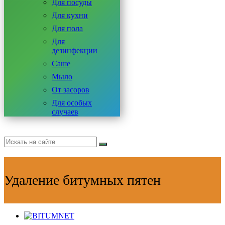
Для посуды
Для кухни
Для пола
Для
дезинфекции
Саше
Мыло
От засоров
Для особых
случаев
Удаление битумных пятен