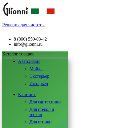
Решения для чистоты
8 (800) 550-03-42
info@glionni.ru
Каталог товаров
Автохимия
Мойка
Экстерьер
Интерьер
Клининг
Для сантехники
Для стекол и
зеркал
Для стирки