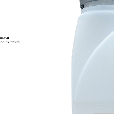
щихся
новых печей,