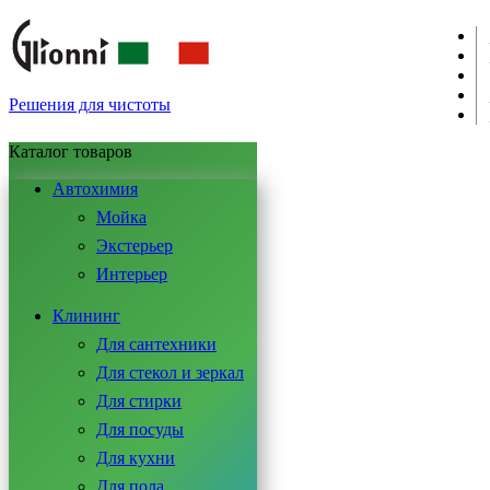
Решения для чистоты
Каталог товаров
Автохимия
Мойка
Экстерьер
Интерьер
Клининг
Для сантехники
Для стекол и зеркал
Для стирки
Для посуды
Для кухни
Для пола